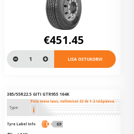
€451.45
LISA OSTUKORVI
385/55R22.5 GITI GTR955 164K
Pole meie laos, tellimisel 32 tk 1-2 tööpäeva
i
Type:
69
Tyre Label Info