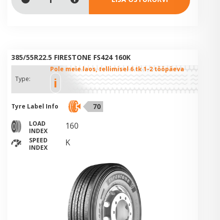
385/55R22.5 FIRESTONE FS424 160K
Pole meie laos, tellimisel 6 tk 1-2 tööpäeva
i
Type:
70
Tyre Label Info
LOAD
160
INDEX
SPEED
K
INDEX