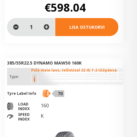
€598.04
LISA OSTUKORVI
385/55R22.5 DYNAMO MAW50 160K
Pole meie laos, tellimisel 32 tk 1-2 tööpäeva
i
Type:
70
Tyre Label Info
LOAD
160
INDEX
SPEED
K
INDEX