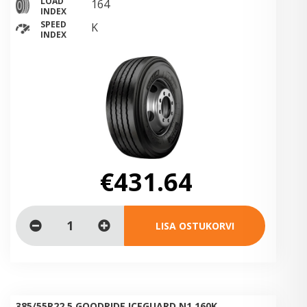
LOAD
164
INDEX
SPEED
K
INDEX
€431.64
LISA OSTUKORVI
385/55R22.5 GOODRIDE ICEGUARD N1 160K