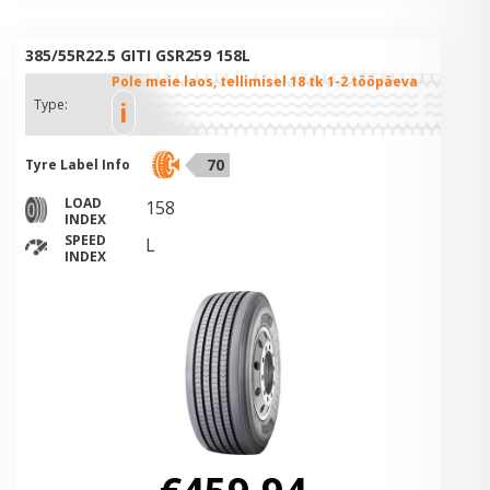
385/55R22.5 GITI GSR259 158L
Pole meie laos, tellimisel 18 tk 1-2 tööpäeva
i
Type:
70
Tyre Label Info
LOAD
158
INDEX
SPEED
L
INDEX