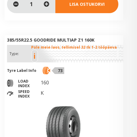
LISA OSTUKORVI
385/55R22.5 GOODRIDE MULTIAP Z1 160K
Pole meie laos, tellimisel 32 tk 1-2 tööpäeva
i
Type:
73
Tyre Label Info
LOAD
160
INDEX
SPEED
K
INDEX