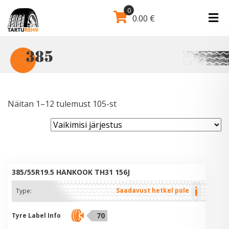
0
0.00
€
385
Näitan 1–12 tulemust 105-st
385/55R19.5 HANKOOK TH31 156J
i
Saadavust hetkel pole
Type:
70
Tyre Label Info