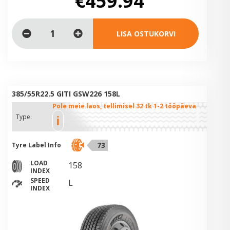
€459.94
LISA OSTUKORVI
385/55R22.5 GITI GSW226 158L
Pole meie laos, tellimisel 32 tk 1-2 tööpäeva
i
Type:
73
Tyre Label Info
LOAD
158
INDEX
SPEED
L
INDEX