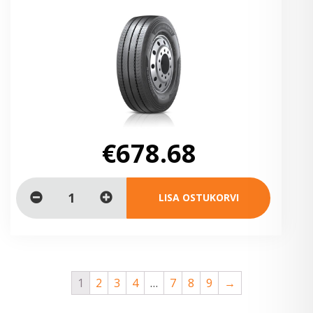
€678.68
LISA OSTUKORVI
1
2
3
4
…
7
8
9
→