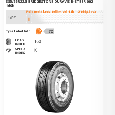
385/55R22.5 BRIDGESTONE DURAVIS R-STEER 002
160K
Pole meie laos, tellimisel 4 tk 1-2 tööpäeva
i
Type:
72
Tyre Label Info
LOAD
160
INDEX
SPEED
K
INDEX