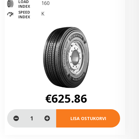
LOAD
160
INDEX
SPEED
K
INDEX
€625.86
LISA OSTUKORVI