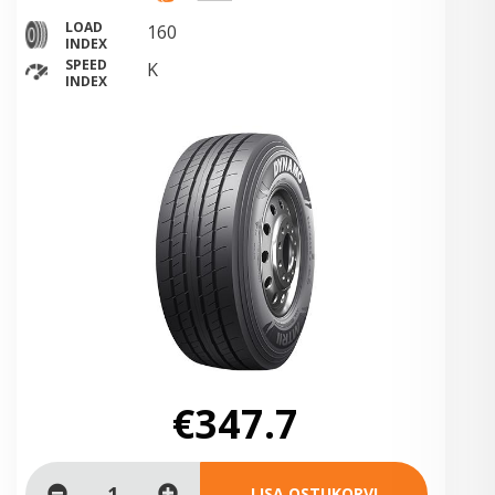
LOAD
160
INDEX
SPEED
K
INDEX
€347.7
LISA OSTUKORVI