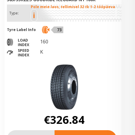
Pole meie laos, tellimisel 32 tk 1-2 tööpäeva
i
Type:
73
Tyre Label Info
LOAD
160
INDEX
SPEED
K
INDEX
€326.84