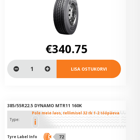
€340.75
LISA OSTUKORVI
385/55R22.5 DYNAMO MTR11 160K
Pole meie laos, tellimisel 32 tk 1-2 tööpäeva
i
Type:
72
Tyre Label Info