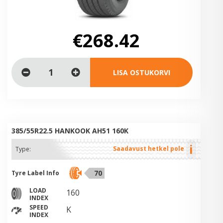
€268.42
LISA OSTUKORVI
385/55R22.5 HANKOOK AH51 160K
i
Saadavust hetkel pole
Type:
70
Tyre Label Info
LOAD
160
INDEX
SPEED
K
INDEX