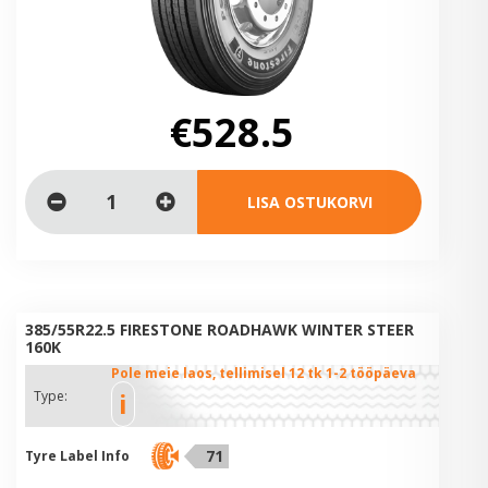
€528.5
LISA OSTUKORVI
385/55R22.5 FIRESTONE ROADHAWK WINTER STEER
160K
Pole meie laos, tellimisel 12 tk 1-2 tööpäeva
i
Type:
71
Tyre Label Info