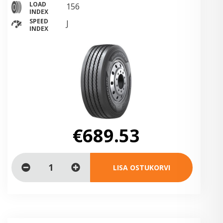
LOAD
156
INDEX
SPEED
J
INDEX
€689.53
LISA OSTUKORVI