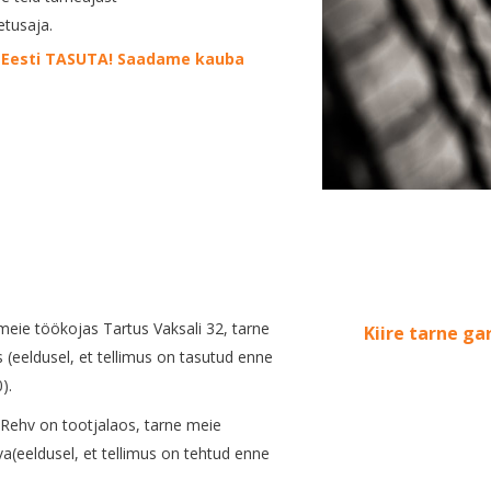
etusaja.
le Eesti TASUTA! Saadame kauba
eie töökojas Tartus Vaksali 32, tarne
Kiire tarne ga
 (eeldusel, et tellimus on tasutud enne
).
Rehv on tootjalaos, tarne meie
va(eeldusel, et tellimus on tehtud enne