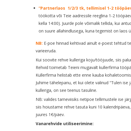
“Partnerlaos 1/2/3 tk, tellimisel 1-2 tööpäe
töökotta või Teie aadressile reeglina 1-2 tööpäe
kella 14:00). Juurde pole võimalik tellida, kui ant
on suure allahindlusega, kuna tegemist on laos ü
NB:
E-poe hinnad kehtivad ainult e-poest tehtud te
varieeruda.
Kui soovite rehve kulleriga koju/tööjuude, siis palun 
Rehvid toimetab Teieni mugavalt kullerfirma tööpäe
Kullerfirma helistab ette enne kauba kohaletoomis
Juhime tähelepanu, et kui olete valinud “Tulen ise jä
kulleriga, on see teenus tasuline.
NB: valides tarneviisiks netipoe tellimustele ise j
siis hoiustame rehve tasuta kuni 10 kalendripäev
juures 1€/päev.
Vanarehvide utiliseerimine: