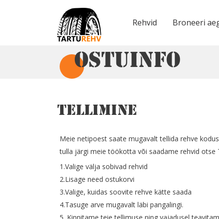
Rehvid
Broneeri ae
Ostuinfo
Tellimine
Meie netipoest saate mugavalt tellida rehve kodus
tulla järgi meie töökotta või saadame rehvid otse T
1.Valige välja sobivad rehvid
2.Lisage need ostukorvi
3.Valige, kuidas soovite rehve kätte saada
4.Tasuge arve mugavalt läbi pangalingi.
5. Kinnitame teie tellimuse ning vajadusel teavitam