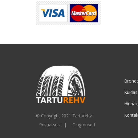
Bronee
Kuidas
Hinnaki
Kontak
© Copyright 2021 Tarturehv
Privaatsus
Tingmused