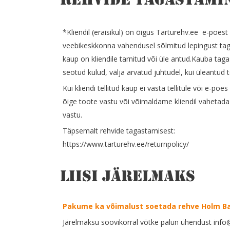
Rehvide tagastami
*Kliendil (eraisikul) on õigus Tarturehv.ee e-poes
veebikeskkonna vahendusel sõlmitud lepingust tag
kaup on kliendile tarnitud või üle antud.Kauba ta
seotud kulud, välja arvatud juhtudel, kui üleantud t
Kui kliendi tellitud kaup ei vasta tellitule või e-p
õige toote vastu või võimaldame kliendil vahetada
vastu.
Täpsemalt rehvide tagastamisest:
https://www.tarturehv.ee/returnpolicy/
Liisi järelmaks
Pakume ka võimalust soetada rehve Holm B
Järelmaksu soovikorral võtke palun ühendust info