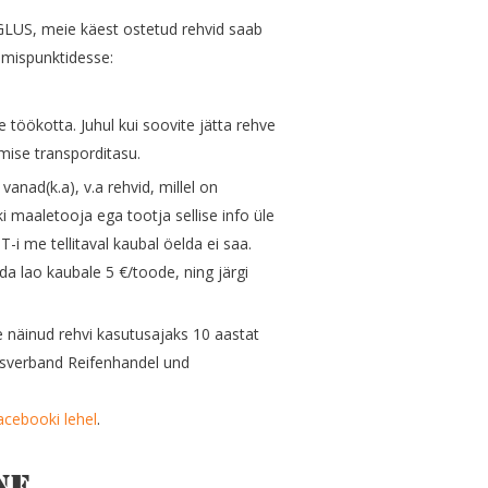
LUS, meie käest ostetud rehvid saab
umispunktidesse:
e töökotta. Juhul kui soovite jätta rehve
rimise transporditasu.
anad(k.a), v.a rehvid, millel on
maaletooja ega tootja sellise info üle
T-i me tellitaval kaubal öelda ei saa.
a lao kaubale 5 €/toode, ning järgi
e näinud rehvi kasutusajaks 10 aastat
esverband Reifenhandel und
.
cebooki lehel
.