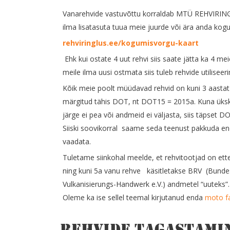
Vanarehvide vastuvõttu korraldab MTÜ REHVIRING
ilma lisatasuta tuua meie juurde või ära anda kog
rehviringlus.ee/kogumisvorgu-kaart
Ehk kui ostate 4 uut rehvi siis saate jätta ka 4 mei
meile ilma uusi ostmata siis tuleb rehvide utilisee
Kõik meie poolt müüdavad rehvid on kuni 3 aastat v
märgitud tähis DOT, nt DOT15 = 2015a. Kuna ükski 
järge ei pea või andmeid ei väljasta, siis täpset DO
Siiski soovikorral saame seda teenust pakkuda end
vaadata.
Tuletame siinkohal meelde, et rehvitootjad on ett
ning kuni 5a vanu rehve käsitletakse BRV (Bund
Vulkanisierungs-Handwerk e.V.) andmetel “uuteks”
Oleme ka ise sellel teemal kirjutanud enda
moto fa