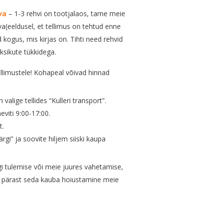
va
– 1-3 rehvi on tootjalaos, tarne meie
va(eeldusel, et tellimus on tehtud enne
ud kogus, mis kirjas on. Tihti need rehvid
ksikute tükkidega.
llimustele! Kohapeal võivad hinnad
valige tellides “Kulleri transport”.
viti 9:00-17:00.
t.
rgi” ja soovite hiljem siiski kaupa
ärgi tulemise või meie juures vahetamise,
a, pärast seda kauba hoiustamine meie