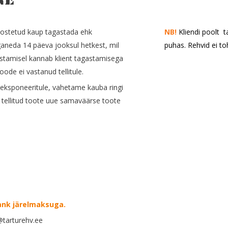
ne
t ostetud kaup tagastada ehk
NB!
Kliendi poolt 
aneda 14 päeva jooksul hetkest, mil
puhas. Rehvid ei to
gastamisel kannab klient tagastamisega
oode ei vastanud tellitule.
oes eksponeeritule, vahetame kauba ringi
 tellitud toote uue samaväärse toote
ank järelmaksuga.
@tarturehv.ee