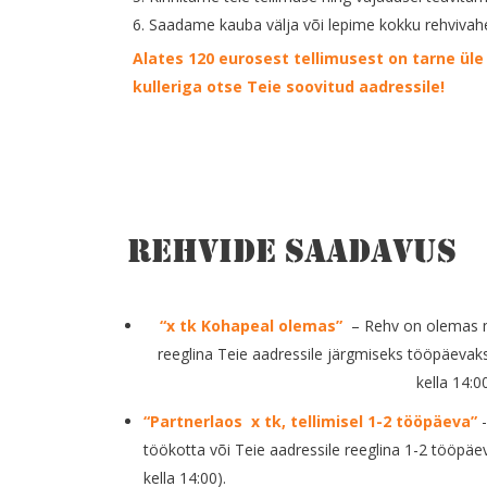
6. Saadame kauba välja või lepime kokku rehvivah
Alates 120 eurosest tellimusest on tarne ü
kulleriga otse Teie soovitud aadressile!
Rehvide saadavus
“x tk Kohapeal olemas”
– Rehv on olemas m
reeglina Teie aadressile järgmiseks tööpäevaks
kella 14:00
“Partnerlaos x tk, tellimisel 1-2 tööpäeva”
-
töökotta või Teie aadressile reeglina 1-2 tööpäe
kella 14:00).