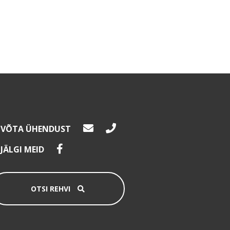
VÕTA ÜHENDUST
JÄLGI MEID
OTSI REHVI