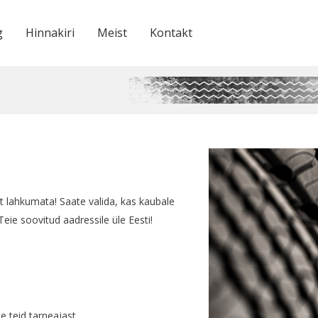
g
Hinnakiri
Meist
Kontakt
t lahkumata! Saate valida, kas kaubale
eie soovitud aadressile üle Eesti!
e teid tarneajast