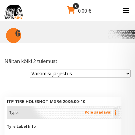
0
0.00
€
6
Näitan kõiki 2 tulemust
ITP TIRE HOLESHOT MXR6 20X6.00-10
i
Pole saadaval
Type:
Tyre Label Info